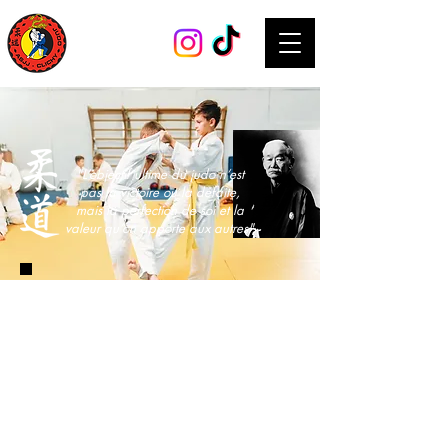
"L’objectif ultime du judo n’est
pas la victoire ou la défaite,
mais la perfection de soi et la
valeur qu’on apporte aux autres"
PROGRAMS
Rien à réserver pour