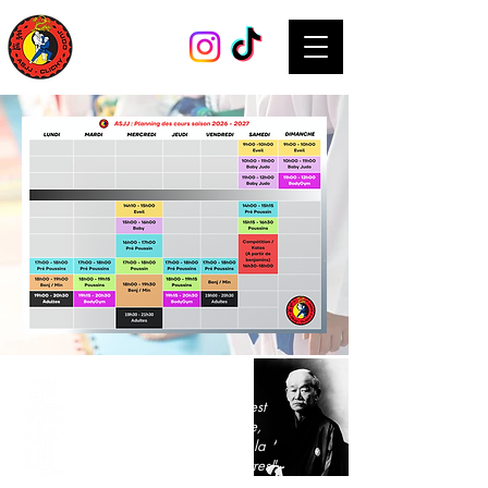
"L’objectif ultime du judo n’est
pas la victoire ou la défaite,
mais la perfection de soi et la
valeur qu’on apporte aux autres"